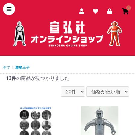
0
全て
|
遊星王子
13件
の商品が見つかりました